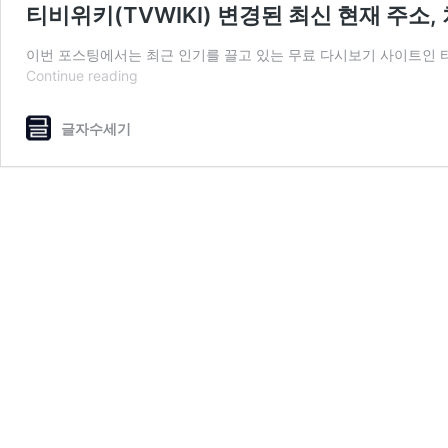
티비위키(TVWIKI) 변경된 최신 현재 주소, 
이번 포스팅에서는 최근 인기를 끌고 있는 무료 다시보기 사이트인 티
티
Continue reading
비
위
글자수세기
키
(TVWIKI)
변
경
된
최
신
현
재
주
소,
차
단
막
힘