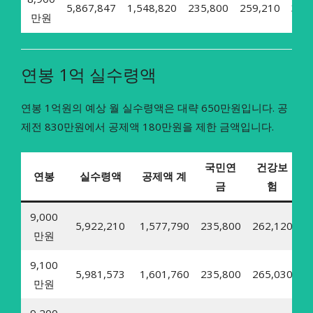
5,867,847
1,548,820
235,800
259,210
31,
만원
연봉 1억 실수령액
연봉 1억원의 예상 월 실수령액은 대략 650만원입니다. 공
제전 830만원에서 공제액 180만원을 제한 금액입니다.
국민연
건강보
연봉
실수령액
공제액 계
금
험
9,000
5,922,210
1,577,790
235,800
262,120
3
만원
9,100
5,981,573
1,601,760
235,800
265,030
3
만원
9,200