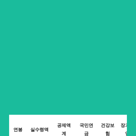
공제액
국민연
건강보
장기요
연봉
실수령액
계
금
험
양