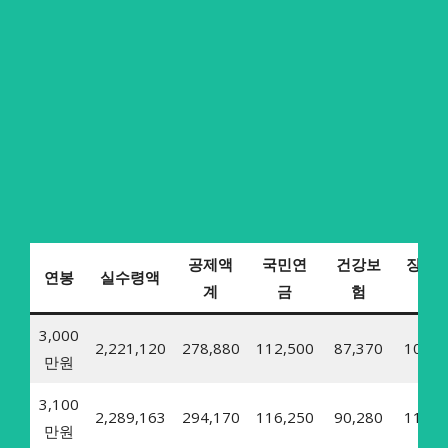
공제액
국민연
건강보
장기
연봉
실수령액
계
금
험
양
3,000
2,221,120
278,880
112,500
87,370
10,72
만원
3,100
2,289,163
294,170
116,250
90,280
11,07
만원