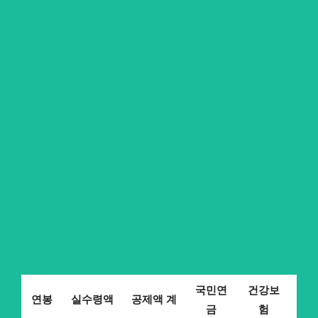
국민연
건강보
장
연봉
실수령액
공제액 계
금
험