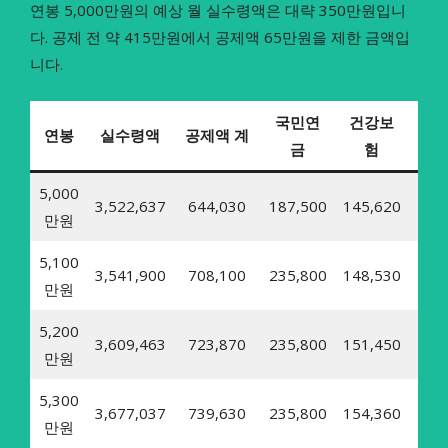
연봉 5,000만원의 예상 월 실수령액은 대략 350만원입니
다. 공제 전 약 415만원에서 공제액 65만원을 제한 금액입
니다.
국민연
건강보
장
연봉
실수령액
공제액 계
금
험
5,000
3,522,637
644,030
187,500
145,620
17,
만원
5,100
3,541,900
708,100
235,800
148,530
18,
만원
5,200
3,609,463
723,870
235,800
151,450
18,
만원
5,300
3,677,037
739,630
235,800
154,360
18,
만원