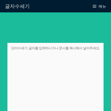
Skip
글자수세기
메뉴
to
content