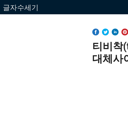
Skip
글자수세기
to
content
티비착(
대체사이