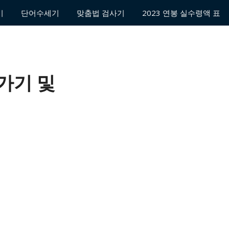
기
단어수세기
맞춤법 검사기
2023 연봉 실수령액 표
로가기 및